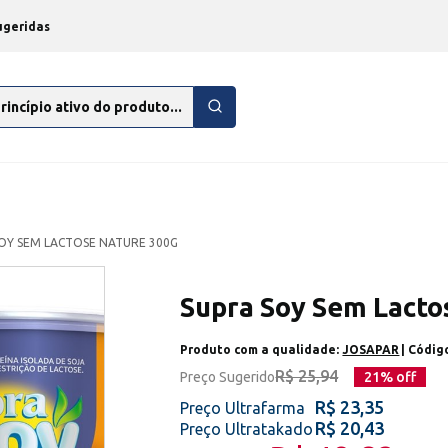
ugeridas
OY SEM LACTOSE NATURE 300G
Supra Soy Sem Lacto
Produto com a qualidade:
JOSAPAR
| Códi
R$ 25,94
Preço Sugerido
21
% off
R$ 23,35
Preço Ultrafarma
R$ 20,43
Preço Ultratakado