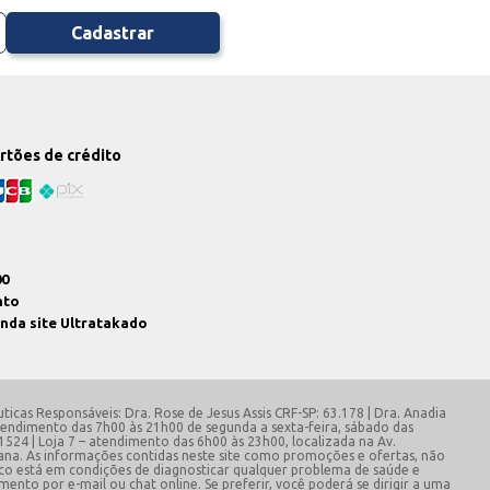
Cadastrar
artões de crédito
00
nto
enda site Ultratakado
ticas Responsáveis: Dra. Rose de Jesus Assis CRF-SP: 63.178 | Dra. Anadia
 atendimento das 7h00 às 21h00 de segunda a sexta-feira, sábado das
 1524 | Loja 7 – atendimento das 6h00 às 23h00, localizada na Av.
emana. As informações contidas neste site como promoções e ofertas, não
co está em condições de diagnosticar qualquer problema de saúde e
to por e-mail ou chat online. Se preferir, você poderá se dirigir a uma