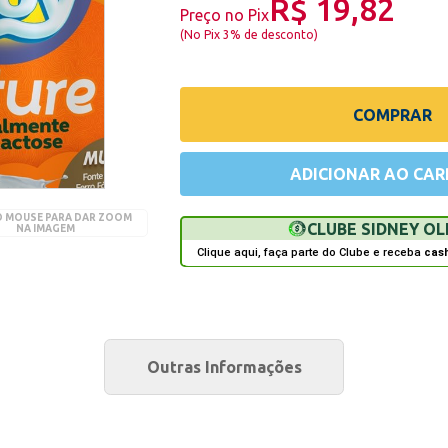
R$ 19,82
Preço no Pix
(
No Pix 3% de desconto
)
COMPRAR
ADICIONAR AO CAR
O MOUSE PARA DAR ZOOM
CLUBE SIDNEY OL
NA IMAGEM
Clique aqui, faça parte do Clube e receba
cas
Outras Informações