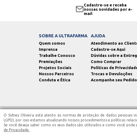
Cadastre-se e receba
nossas novidades por e-
mail
SOBRE A ULTRAFARMA
AJUDA
Quem somos
Atendimento ao Client
Imprensa
Cadastre-se Aqui
Trabalhe Conosco
Dúvidas sobre a Entre
Premiações
Como Comprar
Projetos Sociais
Políticas de Privacidad
Nossos Parceiros
Trocas e Devuloções
Conduta e Ética
Acompanhe seu Pedido
O Sidney Oliveira está atento às normas de proteção de dados pessoais vig
Ultrafarma Saúde EIRELI - CNPJ: 02.543.945/0006-90 | Santa Isabel/SP | IE
Terezinha Barbosa CRF-SP 87.005 - End.: Est. Municipal Dep. Est. Francis
LGPD), por isso estamos atualizando nossos procedimentos e políticas relac
07h00 às 13h00, localizada na Est. Municipal Dep. Est. Francisco Franco, 
Se você deseja saber como os seus dados são utilizados e como você pode ex
Jabaquara 1583 | Outras lojas - atendimento das 7h00 às 22h00, localiza
de Privacidade.
devem ser usadas para automedicação e não substituem, em hipótese alg
prescrever o tratamento adequado. Qualquer dúvida sobre prescrição méd