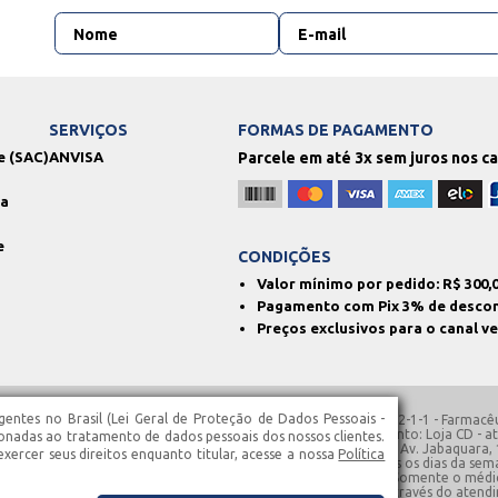
SERVIÇOS
FORMAS DE PAGAMENTO
e (SAC)
ANVISA
Parcele em até 3x sem juros nos c
ga
e
CONDIÇÕES
Valor mínimo por pedido: R$
300,
Pagamento com Pix 3% de desco
Preços exclusivos para o canal v
entes no Brasil (Lei Geral de Proteção de Dados Pessoais -
: 130.762.850.113 | AFE: 780.2129 | SIVISA: 354680110-477-000062-1-1 - Farmacêu
co Franco, N° 1363-A – Santa Isabel – SP | Horários de Funcionamento: Loja CD -
ionadas ao tratamento de dados pessoais dos nossos clientes.
1363 – Santa Isabel – SP | Loja 3 - atendimento 24h, localizada na Av. Jabaquara,
ercer seus direitos enquanto titular, acesse a nossa
Política
das na Av. Jabaquara, 1546 e 1625 | Site - 24 horas por dia, todos os dias da s
uma, a medicação prescrita pelo profissional da área médica. Somente o médi
ica e produtos divulgados em nosso site, entre em contato através do atendimen