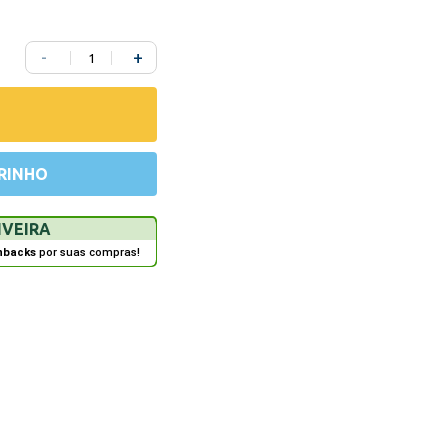
-
+
RINHO
IVEIRA
hbacks
por suas compras!