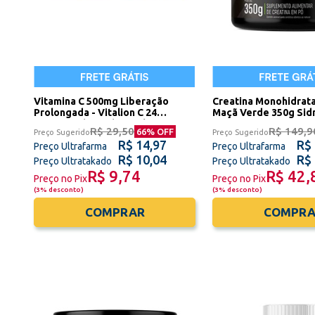
Vitamina C 500mg Liberação
Creatina Monohidrat
Prolongada - Vitalion C 24
Maçã Verde 350g Sidn
Comprimidos Sidney Oliveira
R$ 29,50
R$ 149,9
66
% OFF
Preço Sugerido
Preço Sugerido
R$ 14,97
R$
Preço Ultrafarma
Preço Ultrafarma
R$ 10,04
R$
Preço Ultratakado
Preço Ultratakado
R$ 9,74
R$ 42,
Preço no Pix
Preço no Pix
(
3% desconto
)
(
3% desconto
)
COMPRAR
COMPRA