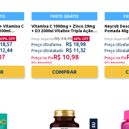
+ Vitamina C
Vitamina C 1000mg + Zinco 29mg
Neyrub Des
100ml
+ D3 2000ui Vitalion Tripla Ação
Pomada 40g 
20 Comprimidos Efervescentes
R$ 34,90
69
% OFF
68
% OFF
Preço Sugerido
Preço Sugerido
União Europeia Sidney Oliveira
 18,57
R$ 18,98
Preço Ultrafarma
Preço Ultrafa
 12,44
R$ 11,32
Preço Ultratakado
Preço Ultrat
07
R$ 10,98
Preço no Pix
Preço no Pix
(
3% desconto
)
(
3% desconto
)
R
COMPRAR