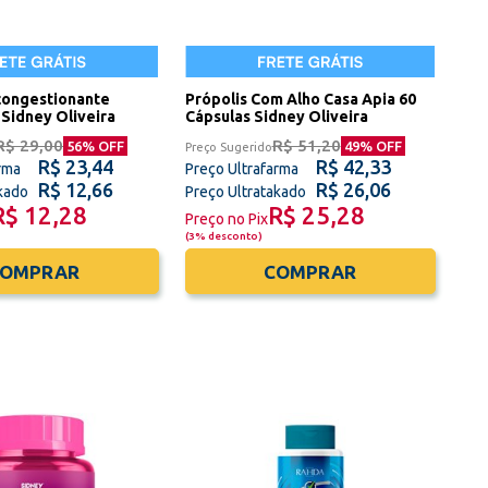
congestionante
Própolis Com Alho Casa Apia 60
Sidney Oliveira
Cápsulas Sidney Oliveira
R$ 29,00
R$ 51,20
56
% OFF
49
% OFF
Preço Sugerido
R$ 23,44
R$ 42,33
rma
Preço Ultrafarma
R$ 12,66
R$ 26,06
akado
Preço Ultratakado
R$ 12,28
R$ 25,28
Preço no Pix
(
3% desconto
)
COMPRAR
COMPRAR