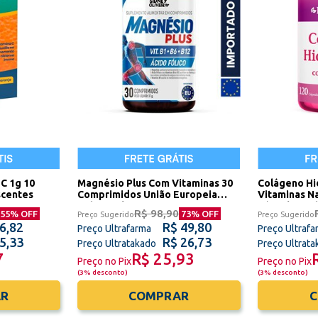
 C 1g 10
Magnésio Plus Com Vitaminas 30
Colágeno Hi
scentes
Comprimidos União Europeia
Vitaminas Na
Sidney Oliveira
Cápsulas Sid
R$ 98,90
55
% OFF
73
% OFF
Preço Sugerido
Preço Sugerido
6,82
R$ 49,80
Preço Ultrafarma
Preço Ultrafa
5,33
R$ 26,73
Preço Ultratakado
Preço Ultrat
7
R$ 25,93
Preço no Pix
Preço no Pix
(
3% desconto
)
(
3% desconto
)
R
COMPRAR