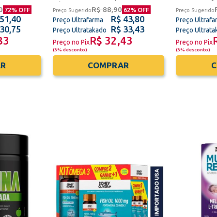
eira
Oliveira
0
R$ 88,90
72
% OFF
62
% OFF
Preço Sugerido
Preço Sugerido
 51,40
R$ 43,80
Preço Ultrafarma
Preço Ultrafa
 30,75
R$ 33,43
Preço Ultratakado
Preço Ultrat
83
R$ 32,43
Preço no Pix
Preço no Pix
(
3% desconto
)
(
3% desconto
)
R
COMPRAR