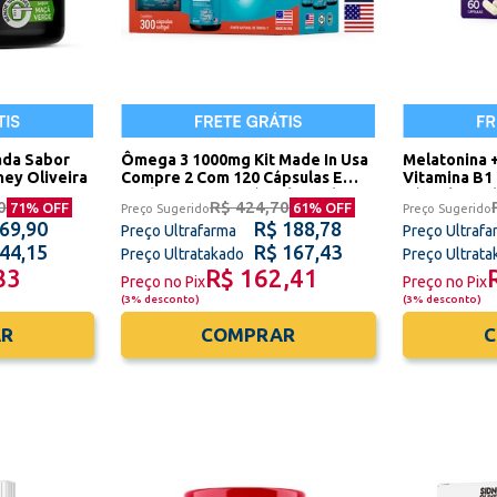
ada Sabor
Ômega 3 1000mg Kit Made In Usa
Melatonina 
ey Oliveira
Compre 2 Com 120 Cápsulas E
Vitamina B1 
Ganhe 1 Com 60 Cápsulas Sidney
Cápsulas Sid
0
R$ 424,70
71
% OFF
61
% OFF
Preço Sugerido
Preço Sugerido
Oliveira
 69,90
R$ 188,78
Preço Ultrafarma
Preço Ultrafa
 44,15
R$ 167,43
Preço Ultratakado
Preço Ultrat
83
R$ 162,41
Preço no Pix
Preço no Pix
(
3% desconto
)
(
3% desconto
)
R
COMPRAR