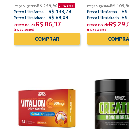
Edição Limitada Papa Francisco
Cápsulas Sidney Oliv
R$ 299,90
R$ 109,9
70
% OFF
Preço Sugerido
Preço Sugerido
R$ 138,29
R$
Preço Ultrafarma
Preço Ultrafarma
R$ 89,04
R$
Preço Ultratakado
Preço Ultratakado
R$ 86,37
R$ 29,
Preço no Pix
Preço no Pix
(
3% desconto
)
(
3% desconto
)
COMPRAR
COMPRA