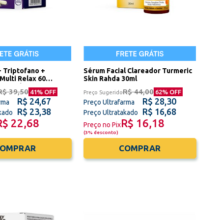
+ Triptofano +
Sérum Facial Clareador Turmeric
Multi Relax 60
Skin Rahda 30ml
ney Oliveira
R$ 39,50
R$ 44,00
41
% OFF
62
% OFF
Preço Sugerido
R$ 24,67
R$ 28,30
rma
Preço Ultrafarma
R$ 23,38
R$ 16,68
akado
Preço Ultratakado
R$ 22,68
R$ 16,18
Preço no Pix
(
3% desconto
)
COMPRAR
COMPRAR