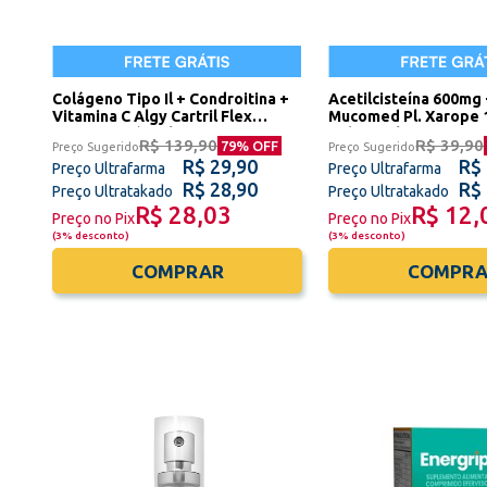
Colágeno Tipo Il + Condroitina +
Acetilcisteína 600mg 
Vitamina C Algy Cartril Flex
Mucomed Pl. Xarope 
Active 60 Cápsulas União
Sidney Oliveira
R$ 139,90
R$ 39,90
79
% OFF
Preço Sugerido
Preço Sugerido
Europeia Sidney Oliveira -
R$ 29,90
R$
Validade Dezembro/2026
Preço Ultrafarma
Preço Ultrafarma
R$ 28,90
R$
Preço Ultratakado
Preço Ultratakado
R$ 28,03
R$ 12,
Preço no Pix
Preço no Pix
(
3% desconto
)
(
3% desconto
)
COMPRAR
COMPRA