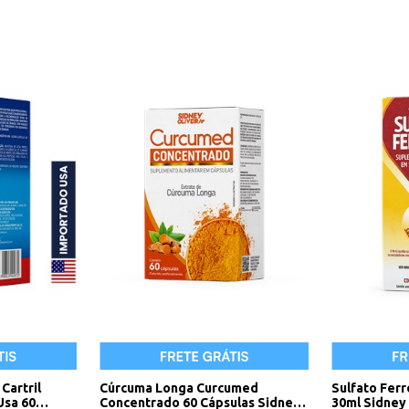
Cartril
Cúrcuma Longa Curcumed
Sulfato Fer
Usa 60
Concentrado 60 Cápsulas Sidney
30ml Sidney 