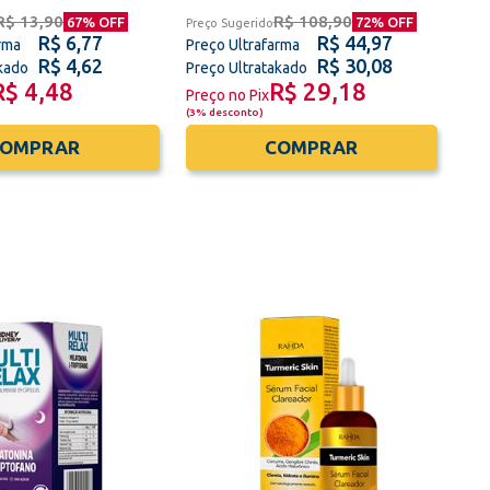
R$ 13,90
R$ 108,90
67
% OFF
72
% OFF
Preço Sugerido
R$ 6,77
R$ 44,97
rma
Preço Ultrafarma
R$ 4,62
R$ 30,08
akado
Preço Ultratakado
R$ 4,48
R$ 29,18
Preço no Pix
(
3% desconto
)
COMPRAR
COMPRAR