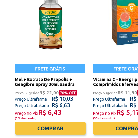
Mel + Extrato De Própolis +
Vitamina C - Energrip
Gengibre Spray 30ml Saedra
Comprimidos Eferve
R$ 22,00
R$ 11,90
70
% OFF
Preço Sugerido
Preço Sugerido
R$ 10,03
R$ 
Preço Ultrafarma
Preço Ultrafarma
R$ 6,63
R$ 
Preço Ultratakado
Preço Ultratakado
R$ 6,43
R$ 5,1
Preço no Pix
Preço no Pix
(
3% desconto
)
(
3% desconto
)
COMPRAR
COMPRA