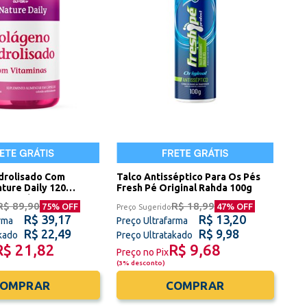
drolisado Com
Talco Antisséptico Para Os Pés
ture Daily 120
Fresh Pé Original Rahda 100g
ney Oliveira
R$ 89,90
R$ 18,99
75
% OFF
47
% OFF
Preço Sugerido
R$ 39,17
R$ 13,20
rma
Preço Ultrafarma
R$ 22,49
R$ 9,98
akado
Preço Ultratakado
R$ 21,82
R$ 9,68
Preço no Pix
(
3% desconto
)
COMPRAR
COMPRAR