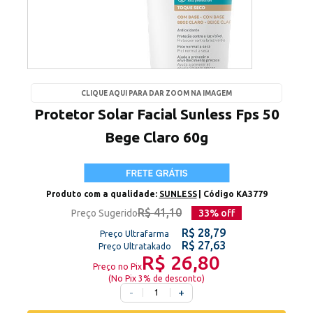
CLIQUE AQUI PARA DAR ZOOM NA IMAGEM
Protetor Solar Facial Sunless Fps 50
Bege Claro 60g
Produto com a qualidade:
SUNLESS
| Código
KA3779
R$ 41,10
Preço Sugerido
33
% off
R$ 28,79
Preço Ultrafarma
R$ 27,63
Preço Ultratakado
R$ 26,80
Preço no Pix
(
No Pix 3% de desconto
)
-
+