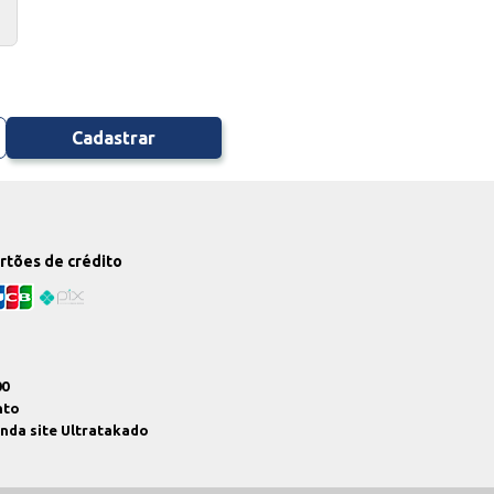
Cadastrar
artões de crédito
00
nto
enda site Ultratakado