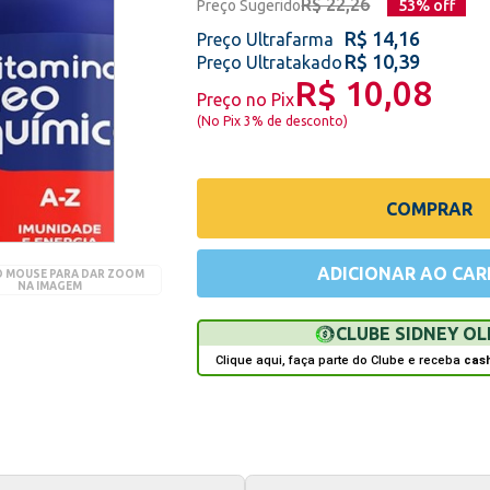
R$ 22,26
Preço Sugerido
53
% off
R$ 14,16
Preço Ultrafarma
R$ 10,39
Preço Ultratakado
R$ 10,08
Preço no Pix
(
No Pix 3% de desconto
)
COMPRAR
ADICIONAR AO CAR
O MOUSE PARA DAR ZOOM
NA IMAGEM
CLUBE SIDNEY OL
Clique aqui, faça parte do Clube e receba
cas