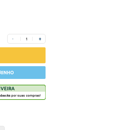
-
+
RINHO
IVEIRA
hbacks
por suas compras!