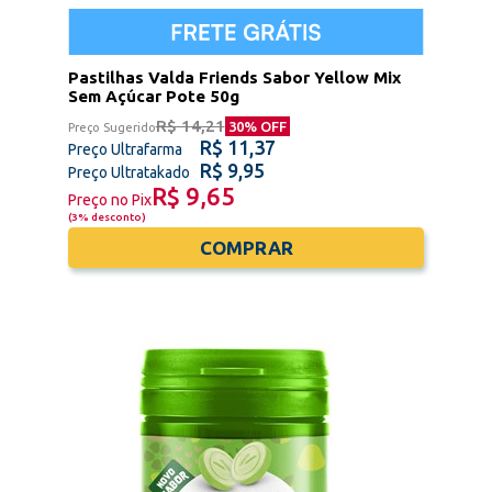
Pastilhas Valda Friends Sabor Yellow Mix
Sem Açúcar Pote 50g
R$ 14,21
30
% OFF
Preço Sugerido
R$ 11,37
Preço Ultrafarma
R$ 9,95
Preço Ultratakado
R$ 9,65
Preço no Pix
(
3% desconto
)
COMPRAR