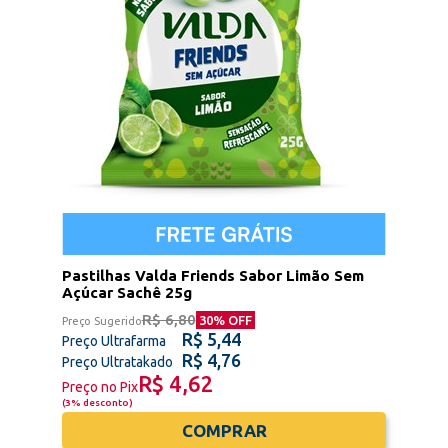
Pastilhas Valda Friends Sabor Limão Sem
Açúcar Sachê 25g
R$ 6,80
30
% OFF
Preço Sugerido
R$ 5,44
Preço Ultrafarma
R$ 4,76
Preço Ultratakado
R$ 4,62
Preço no Pix
(
3% desconto
)
COMPRAR