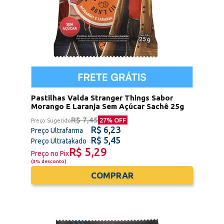
Pastilhas Valda Stranger Things Sabor
Morango E Laranja Sem Açúcar Sachê 25g
R$ 7,45
27
% OFF
Preço Sugerido
R$ 6,23
Preço Ultrafarma
R$ 5,45
Preço Ultratakado
R$ 5,29
Preço no Pix
(
3% desconto
)
COMPRAR