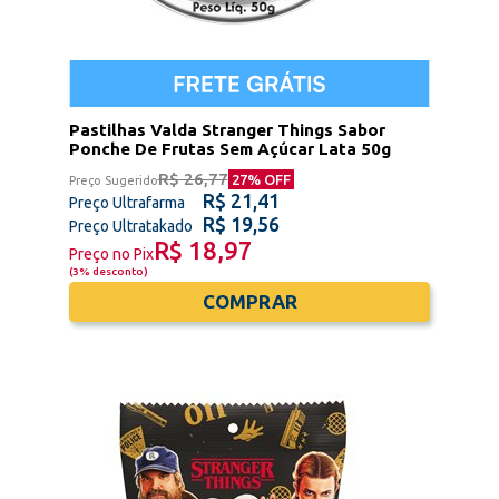
Pastilhas Valda Stranger Things Sabor
Ponche De Frutas Sem Açúcar Lata 50g
R$ 26,77
27
% OFF
Preço Sugerido
R$ 21,41
Preço Ultrafarma
R$ 19,56
Preço Ultratakado
R$ 18,97
Preço no Pix
(
3% desconto
)
COMPRAR