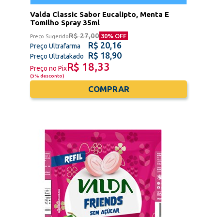
Valda Classic Sabor Eucalipto, Menta E
Tomilho Spray 35ml
R$ 27,00
30
% OFF
Preço Sugerido
R$ 20,16
Preço Ultrafarma
R$ 18,90
Preço Ultratakado
R$ 18,33
Preço no Pix
(
3% desconto
)
COMPRAR