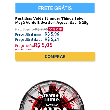
Pastilhas Valda Stranger Things Sabor
Maçã Verde E Uva Sem Açúcar Sachê 25g
R$ 7,45
30
% OFF
Preço Sugerido
R$ 5,96
Preço Ultrafarma
R$ 5,21
Preço Ultratakado
R$ 5,05
Preço no Pix
(
3% desconto
)
COMPRAR