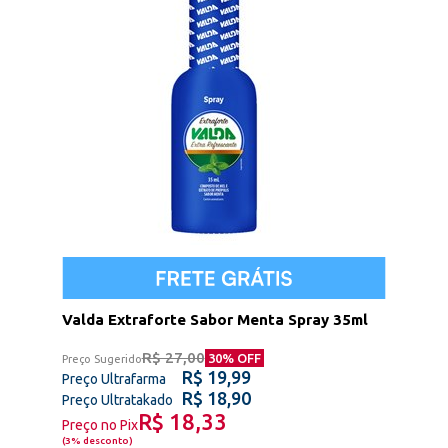
Valda Extraforte Sabor Menta Spray 35ml
R$ 27,00
30
% OFF
Preço Sugerido
R$ 19,99
Preço Ultrafarma
R$ 18,90
Preço Ultratakado
R$ 18,33
Preço no Pix
(
3% desconto
)