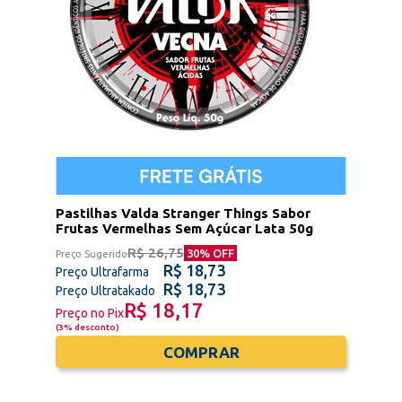
Pastilhas Valda Stranger Things Sabor
Frutas Vermelhas Sem Açúcar Lata 50g
R$ 26,75
30
% OFF
Preço Sugerido
R$ 18,73
Preço Ultrafarma
R$ 18,73
Preço Ultratakado
R$ 18,17
Preço no Pix
(
3% desconto
)
COMPRAR