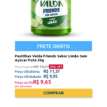
Pastilhas Valda Friends Sabor Limão Sem
Açúcar Pote 50g
R$ 14,21
30
% OFF
Preço Sugerido
R$ 11,37
Preço Ultrafarma
R$ 9,95
Preço Ultratakado
R$ 9,65
Preço no Pix
(
3% desconto
)
COMPRAR