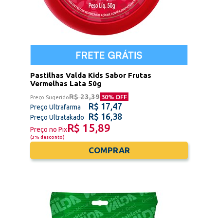
Pastilhas Valda Kids Sabor Frutas
Vermelhas Lata 50g
R$ 23,39
30
% OFF
Preço Sugerido
R$ 17,47
Preço Ultrafarma
R$ 16,38
Preço Ultratakado
R$ 15,89
Preço no Pix
(
3% desconto
)
COMPRAR