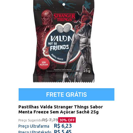
Pastilhas Valda Stranger Things Sabor
Menta Freeze Sem Açúcar Sachê 25g
R$ 7,79
30
% OFF
Preço Sugerido
R$ 6,23
Preço Ultrafarma
R$ 5,45
Preço Ultratakado