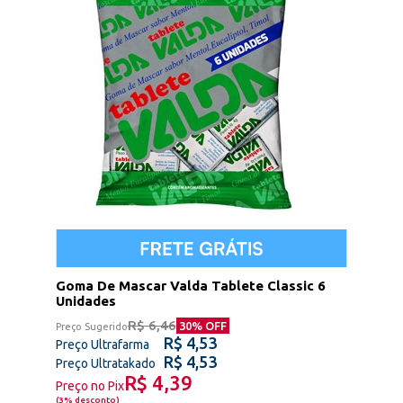
Goma De Mascar Valda Tablete Classic 6
Unidades
R$ 6,46
30
% OFF
Preço Sugerido
R$ 4,53
Preço Ultrafarma
R$ 4,53
Preço Ultratakado
R$ 4,39
Preço no Pix
(
3% desconto
)