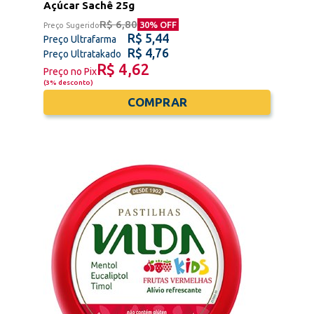
Açúcar Sachê 25g
R$ 6,80
30
% OFF
Preço Sugerido
R$ 5,44
Preço Ultrafarma
R$ 4,76
Preço Ultratakado
R$ 4,62
Preço no Pix
(
3% desconto
)
COMPRAR