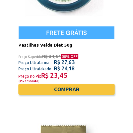
Pastilhas Valda Diet 50g
R$ 34,54
30
% OFF
Preço Sugerido
R$ 27,63
Preço Ultrafarma
R$ 24,18
Preço Ultratakado
R$ 23,45
Preço no Pix
(
3% desconto
)
COMPRAR