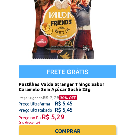
Pastilhas Valda Stranger Things Sabor
Caramelo Sem Açúcar Sachê 25g
R$ 7,79
30
% OFF
Preço Sugerido
R$ 5,45
Preço Ultrafarma
R$ 5,45
Preço Ultratakado
R$ 5,29
Preço no Pix
(
3% desconto
)
COMPRAR