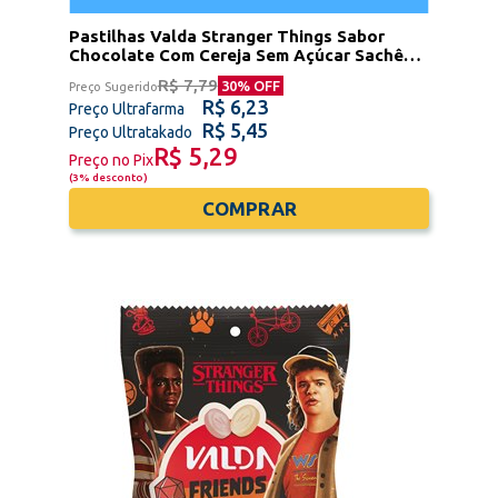
Pastilhas Valda Stranger Things Sabor
Chocolate Com Cereja Sem Açúcar Sachê
25g
R$ 7,79
30
% OFF
Preço Sugerido
R$ 6,23
Preço Ultrafarma
R$ 5,45
Preço Ultratakado
R$ 5,29
Preço no Pix
(
3% desconto
)
COMPRAR