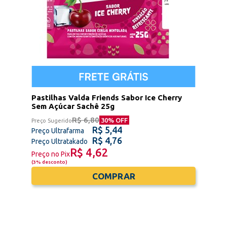
Pastilhas Valda Friends Sabor Ice Cherry
Sem Açúcar Sachê 25g
R$ 6,80
30
% OFF
Preço Sugerido
R$ 5,44
Preço Ultrafarma
R$ 4,76
Preço Ultratakado
R$ 4,62
Preço no Pix
(
3% desconto
)
COMPRAR