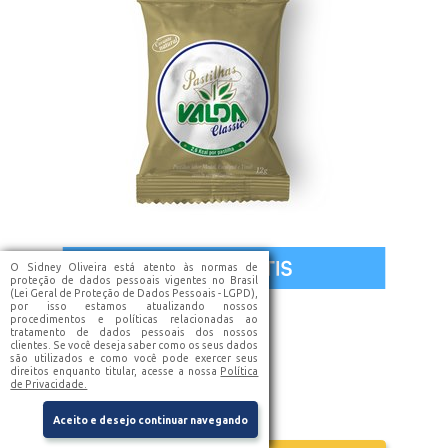
O Sidney Oliveira está atento às normas de
proteção de dados pessoais vigentes no Brasil
(Lei Geral de Proteção de Dados Pessoais - LGPD),
por isso estamos atualizando nossos
Pastilhas Valda Classic 12g
procedimentos e políticas relacionadas ao
tratamento de dados pessoais dos nossos
R$ 7,21
clientes. Se você deseja saber como os seus dados
30
% OFF
Preço Sugerido
são utilizados e como você pode exercer seus
R$ 5,77
Preço Ultrafarma
direitos enquanto titular, acesse a nossa
Política
R$ 5,05
de Privacidade.
Preço Ultratakado
R$ 4,90
Preço no Pix
Aceito e desejo continuar navegando
(
3% desconto
)