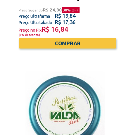
R$ 24,80
30
% OFF
Preço Sugerido
R$ 19,84
Preço Ultrafarma
R$ 17,36
Preço Ultratakado
R$ 16,84
Preço no Pix
(
3% desconto
)
COMPRAR