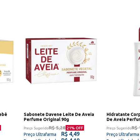
Bebê
Sabonete Davene Leite De Aveia
Hidratante Cor
Perfume Original 90g
De Aveia Perfu
R$ 5,28
R$ 
21
% OFF
Preço Sugerido
Preço Sugerido
R$ 4,49
Preço Ultrafarma
Preço Ultrafarma