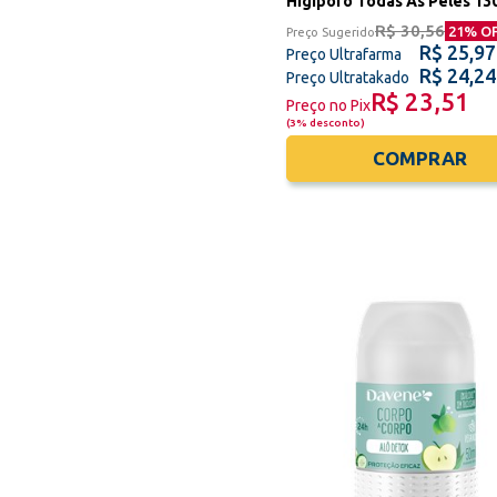
Higiporo Todas As Peles 13
R$ 30,56
21
% O
Preço Sugerido
R$ 25,97
Preço Ultrafarma
R$ 24,24
Preço Ultratakado
R$ 23,51
Preço no Pix
(
3% desconto
)
COMPRAR