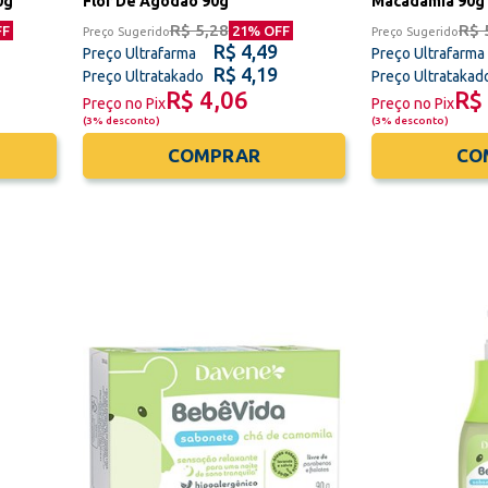
0g
Flor De Agodão 90g
Macadâmia 90g
R$ 5,28
R$ 
FF
21
% OFF
Preço Sugerido
Preço Sugerido
R$ 4,49
Preço Ultrafarma
Preço Ultrafarma
R$ 4,19
Preço Ultratakado
Preço Ultratakad
R$ 4,06
R$
Preço no Pix
Preço no Pix
(
3% desconto
)
(
3% desconto
)
COMPRAR
CO