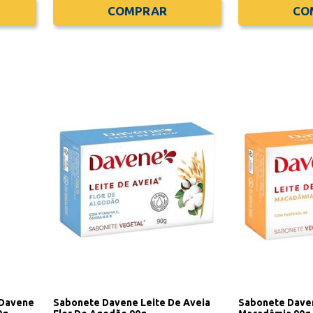
COMPRAR
CO
 Davene
Sabonete Davene Leite De Aveia
Sabonete Daven