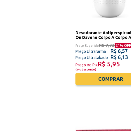
Desodorante Antiperspirant
On Davene Corpo A Corpo A
Detox 24h 50ml
R$ 7,73
21
% OFF
Preço Sugerido
R$ 6,57
Preço Ultrafarma
R$ 6,13
Preço Ultratakado
R$ 5,95
Preço no Pix
(
3% desconto
)
COMPRAR