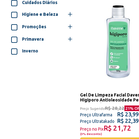
Cuidados Diários
Higiene e Beleza
Promoções
Primavera
Inverno
Gel De Limpeza Facial Dave
Higiporo Antioleosidade Pe
Mista A Oleosa 130g
R$ 28,22
21
% O
Preço Sugerido
R$ 23,99
Preço Ultrafarma
R$ 22,39
Preço Ultratakado
R$ 21,72
Preço no Pix
(
3% desconto
)