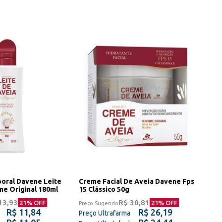
poral Davene Leite
Creme Facial De Aveia Davene Fps
me Original 180ml
15 Clássico 50g
13,93
R$ 30,81
21
% OFF
21
% OFF
Preço Sugerido
R$ 11,84
R$ 26,19
Preço Ultrafarma