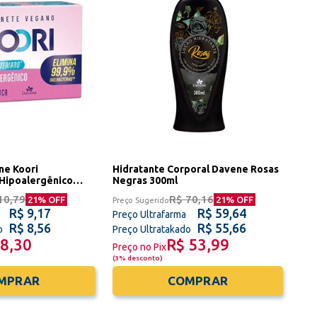
ne Koori
Hidratante Corporal Davene Rosas
 Hipoalergênico
Negras 300ml
10,79
R$ 70,16
21
% OFF
21
% OFF
Preço Sugerido
R$ 9,17
R$ 59,64
Preço Ultrafarma
R$ 8,56
R$ 55,66
o
Preço Ultratakado
 8,30
R$ 53,99
Preço no Pix
(
3% desconto
)
MPRAR
COMPRAR