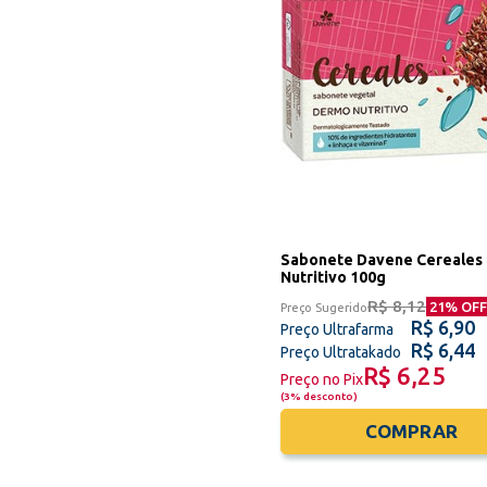
Sabonete Davene Cereales
Nutritivo 100g
R$ 8,12
21
% OFF
Preço Sugerido
R$ 6,90
Preço Ultrafarma
R$ 6,44
Preço Ultratakado
R$ 6,25
Preço no Pix
(
3% desconto
)
COMPRAR