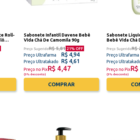
e Roll-
Sabonete Infantil Davene Bebê
Sabonete Líquid
lô
Vida Chá De Camomila 90g
Bebê Vida Chá 
R$ 5,81
R$ 
21
% OFF
Preço Sugerido
Preço Sugerido
R$ 4,94
Preço Ultrafarma
Preço Ultrafarma
R$ 4,61
Preço Ultratakado
Preço Ultratakad
R$ 4,47
R$
Preço no Pix
Preço no Pix
(
3% desconto
)
(
3% desconto
)
COMPRAR
CO