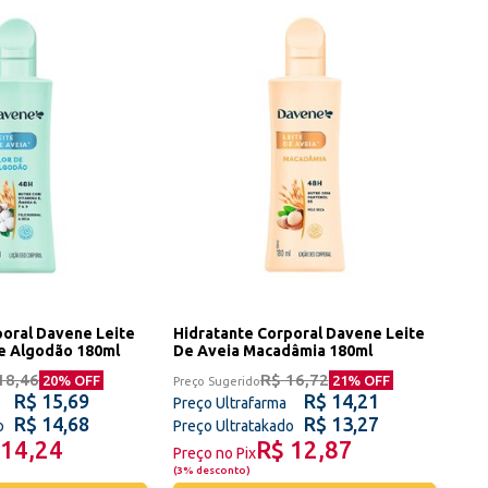
poral Davene Leite
Hidratante Corporal Davene Leite
De Algodão 180ml
De Aveia Macadâmia 180ml
18,46
R$ 16,72
20
% OFF
21
% OFF
Preço Sugerido
R$ 15,69
R$ 14,21
Preço Ultrafarma
R$ 14,68
R$ 13,27
o
Preço Ultratakado
 14,24
R$ 12,87
Preço no Pix
(
3% desconto
)