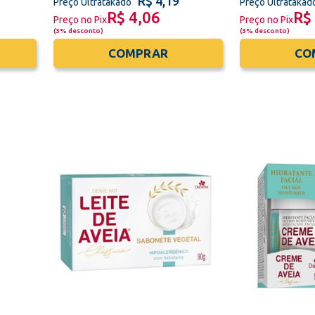
R$ 4,19
Preço Ultratakado
Preço Ultratakad
R$ 4,06
R$
Preço no Pix
Preço no Pix
(
3% desconto
)
(
3% desconto
)
COMPRAR
CO