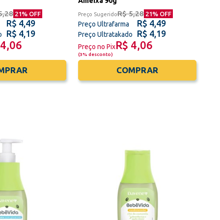
Ameixa 90g
5,28
R$ 5,28
21
% OFF
21
% OFF
Preço Sugerido
R$ 4,49
R$ 4,49
Preço Ultrafarma
R$ 4,19
R$ 4,19
o
Preço Ultratakado
 4,06
R$ 4,06
Preço no Pix
(
3% desconto
)
MPRAR
COMPRAR