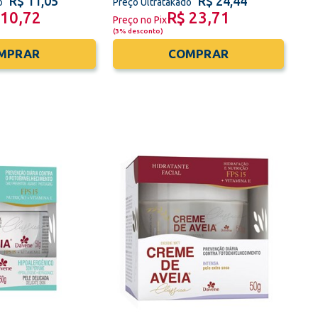
R$ 11,05
R$ 24,44
o
Preço Ultratakado
 10,72
R$ 23,71
Preço no Pix
(
3% desconto
)
MPRAR
COMPRAR