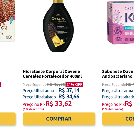
Hidratante Corporal Davene
Sabonete Dave
Cereales Fortalecedor 400ml
Antibacteriano
150g
R$ 43,69
R$ 
21
% OFF
Preço Sugerido
Preço Sugerido
R$ 37,14
Preço Ultrafarma
Preço Ultrafarma
R$ 34,66
Preço Ultratakado
Preço Ultratakad
R$ 33,62
R$
Preço no Pix
Preço no Pix
(
3% desconto
)
(
3% desconto
)
COMPRAR
CO