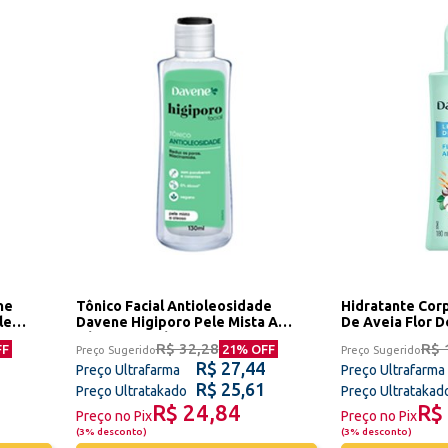
ne
Tônico Facial Antioleosidade
Hidratante Cor
le
Davene Higiporo Pele Mista A
De Aveia Flor 
Oleosa 130ml
R$ 32,28
R$ 
FF
21
% OFF
Preço Sugerido
Preço Sugerido
R$ 27,44
Preço Ultrafarma
Preço Ultrafarma
R$ 25,61
Preço Ultratakado
Preço Ultratakad
R$ 24,84
R$
Preço no Pix
Preço no Pix
(
3% desconto
)
(
3% desconto
)