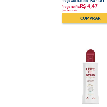
R$ 4,61
Preço Ultratakado
R$ 4,47
Preço no Pix
(
3% desconto
)
COMPRAR