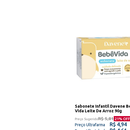
Sabonete Infantil Davene 
Vida Leite De Arroz 90g
R$ 5,81
21
% OFF
Preço Sugerido
R$ 4,94
Preço Ultrafarma