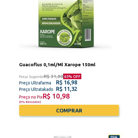
Guacoflus 0,1ml/Ml Xarope 150ml
R$ 31,00
63
% OFF
Preço Sugerido
R$ 16,98
Preço Ultrafarma
R$ 11,32
Preço Ultratakado
R$ 10,98
Preço no Pix
(
3% desconto
)
COMPRAR