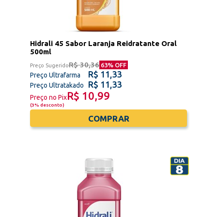
Hidrali 45 Sabor Laranja Reidratante Oral
500ml
R$ 30,36
63
% OFF
Preço Sugerido
R$ 11,33
Preço Ultrafarma
R$ 11,33
Preço Ultratakado
R$ 10,99
Preço no Pix
(
3% desconto
)
COMPRAR