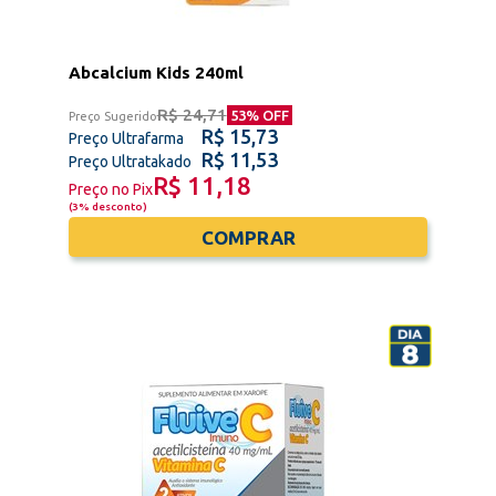
Abcalcium Kids 240ml
R$ 24,71
53
% OFF
Preço Sugerido
R$ 15,73
Preço Ultrafarma
R$ 11,53
Preço Ultratakado
R$ 11,18
Preço no Pix
(
3% desconto
)
COMPRAR