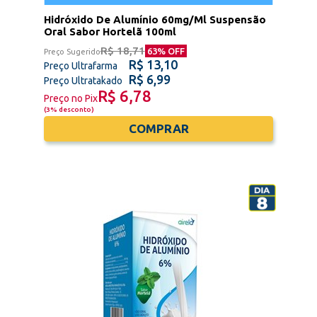
Hidróxido De Alumínio 60mg/Ml Suspensão
Oral Sabor Hortelã 100ml
R$ 18,71
63
% OFF
Preço Sugerido
R$ 13,10
Preço Ultrafarma
R$ 6,99
Preço Ultratakado
R$ 6,78
Preço no Pix
(
3% desconto
)
COMPRAR