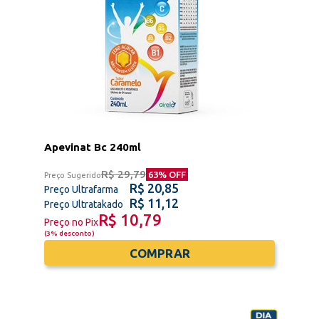
Apevinat Bc 240ml
R$ 29,79
63
% OFF
Preço Sugerido
R$ 20,85
Preço Ultrafarma
R$ 11,12
Preço Ultratakado
R$ 10,79
Preço no Pix
(
3% desconto
)
COMPRAR