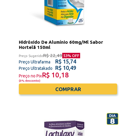
Hidróxido De Alumínio 60mg/Ml Sabor
Hortelã 150ml
R$ 22,49
53
% OFF
Preço Sugerido
R$ 15,74
Preço Ultrafarma
R$ 10,49
Preço Ultratakado
R$ 10,18
Preço no Pix
(
3% desconto
)
COMPRAR