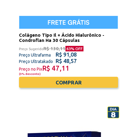
Colágeno Tipo Il + Ácido Hialurônico -
Condroflan Ha 30 Cápsulas
R$ 130,11
63
% OFF
Preço Sugerido
R$ 91,08
Preço Ultrafarma
R$ 48,57
Preço Ultratakado
R$ 47,11
Preço no Pix
(
3% desconto
)
COMPRAR