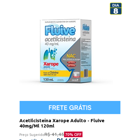
Acetilcisteína Xarope Adulto - Fluive
40mg/Ml 120ml
R$ 41,45
70
% OFF
Preço Sugerido