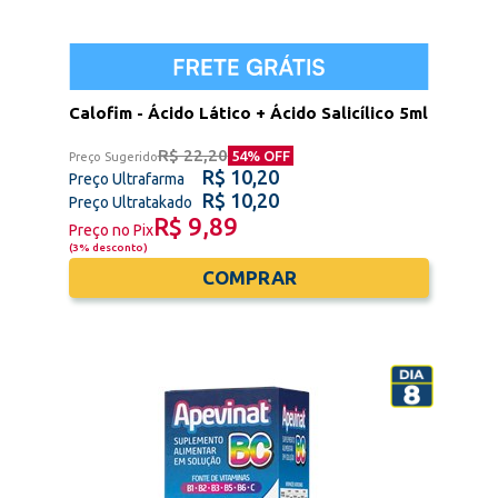
Calofim - Ácido Lático + Ácido Salicílico 5ml
R$ 22,20
54
% OFF
Preço Sugerido
R$ 10,20
Preço Ultrafarma
R$ 10,20
Preço Ultratakado
R$ 9,89
Preço no Pix
(
3% desconto
)
COMPRAR