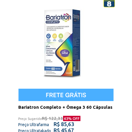
Bariatron Completo + Ômega 3 60 Cápsulas
R$ 122,33
63
% OFF
Preço Sugerido
R$ 85,63
Preço Ultrafarma
R$ 45,67
Preço Ultratakado