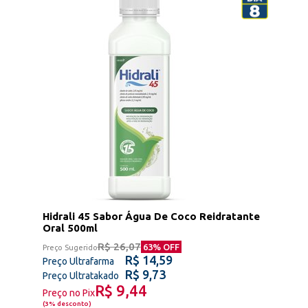
Hidrali 45 Sabor Água De Coco Reidratante
Oral 500ml
R$ 26,07
63
% OFF
Preço Sugerido
R$ 14,59
Preço Ultrafarma
R$ 9,73
Preço Ultratakado
R$ 9,44
Preço no Pix
(
3% desconto
)