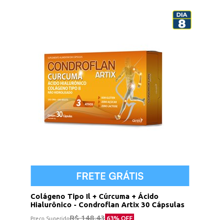
Colágeno Tipo Il + Cúrcuma + Ácido
Hialurônico - Condroflan Artix 30 Cápsulas
R$ 148,43
63
% OFF
Preço Sugerido