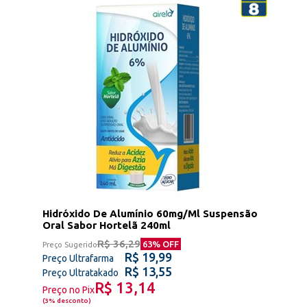
Hidróxido De Alumínio 60mg/Ml Suspensão
Oral Sabor Hortelã 240ml
R$ 36,29
63
% OFF
Preço Sugerido
R$ 19,99
Preço Ultrafarma
R$ 13,55
Preço Ultratakado
R$ 13,14
Preço no Pix
(
3% desconto
)