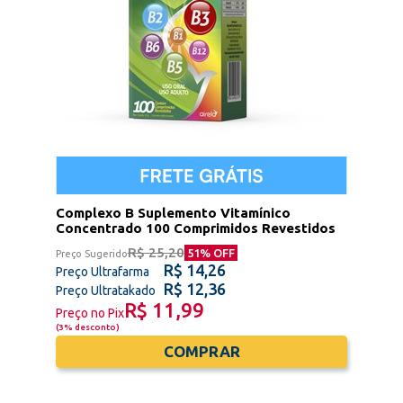
Complexo B Suplemento Vitamínico
Concentrado 100 Comprimidos Revestidos
R$ 25,20
51
% OFF
Preço Sugerido
R$ 14,26
Preço Ultrafarma
R$ 12,36
Preço Ultratakado
R$ 11,99
Preço no Pix
(
3% desconto
)
COMPRAR