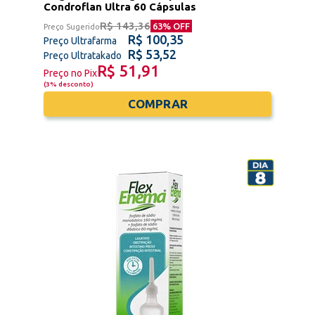
Condroflan Ultra 60 Cápsulas
R$ 143,36
63
% OFF
Preço Sugerido
R$ 100,35
Preço Ultrafarma
R$ 53,52
Preço Ultratakado
R$ 51,91
Preço no Pix
(
3% desconto
)
COMPRAR