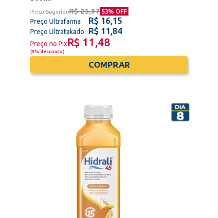
R$ 25,37
53
% OFF
Preço Sugerido
R$ 16,15
Preço Ultrafarma
R$ 11,84
Preço Ultratakado
R$ 11,48
Preço no Pix
(
3% desconto
)
COMPRAR