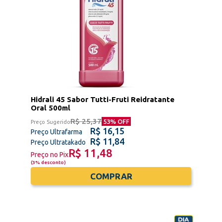
Hidrali 45 Sabor Tutti-Fruti Reidratante
Oral 500ml
R$ 25,37
53
% OFF
Preço Sugerido
R$ 16,15
Preço Ultrafarma
R$ 11,84
Preço Ultratakado
R$ 11,48
Preço no Pix
(
3% desconto
)
COMPRAR