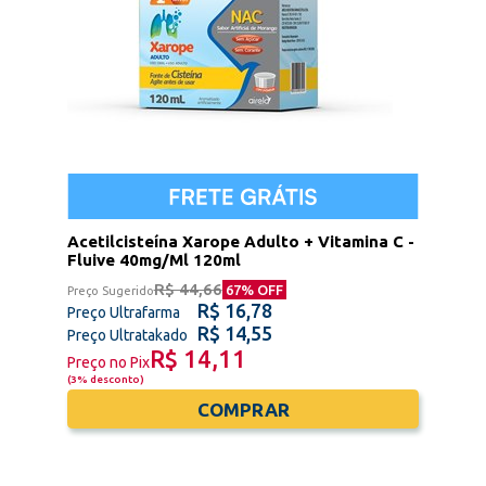
Acetilcisteína Xarope Adulto + Vitamina C -
Fluive 40mg/Ml 120ml
R$ 44,66
67
% OFF
Preço Sugerido
R$ 16,78
Preço Ultrafarma
R$ 14,55
Preço Ultratakado
R$ 14,11
Preço no Pix
(
3% desconto
)
COMPRAR