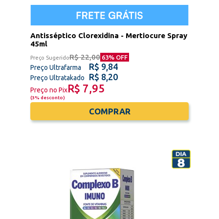
Antisséptico Clorexidina - Mertiocure Spray
45ml
R$ 22,00
63
% OFF
Preço Sugerido
R$ 9,84
Preço Ultrafarma
R$ 8,20
Preço Ultratakado
R$ 7,95
Preço no Pix
(
3% desconto
)
COMPRAR