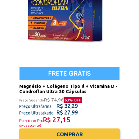
Magnésio + Colágeno Tipo Il + Vitamina D -
Condroflan Ultra 30 Cápsulas
R$ 74,96
63
% OFF
Preço Sugerido
R$ 32,29
Preço Ultrafarma
R$ 27,99
Preço Ultratakado
R$ 27,15
Preço no Pix
(
3% desconto
)
COMPRAR