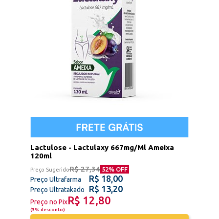
Lactulose - Lactulaxy 667mg/Ml Ameixa
120ml
R$ 27,34
52
% OFF
Preço Sugerido
R$ 18,00
Preço Ultrafarma
R$ 13,20
Preço Ultratakado
R$ 12,80
Preço no Pix
(
3% desconto
)